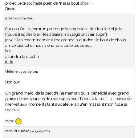
projet! Je te souhaite plein de "mass bout chou"!!
Bisous
julie
Le 22/09/2011
Coucou Odile, comme promis je suis venue visiter ton site et je le
trouve trés trés bien, tes ateliers massage ont l air super!
je vais les recommander à ma grande soeur dont le bout de choux
arrive bientot et nous viendrons toute les deux...
bis
à lundi à la crèche
julie
Hélène
Le 19/09/2011
Bonjour,
Un grand merci de la part d'une maman qui a bénéficié avec grand
plaisir de ces séances de massages pour bébés à la mat. J'ai passé de
merveilleux moments tant aux ateliers qu'en massant mon fils à la
maison.
Merci
renaud aurélie
Le 19/09/2011