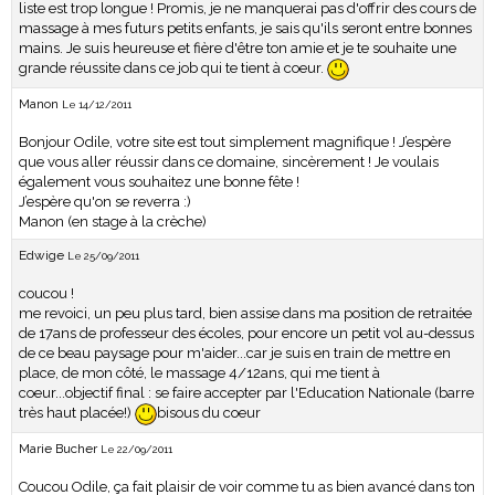
liste est trop longue ! Promis, je ne manquerai pas d'offrir des cours de
massage à mes futurs petits enfants, je sais qu'ils seront entre bonnes
mains. Je suis heureuse et fière d'être ton amie et je te souhaite une
grande réussite dans ce job qui te tient à coeur.
Manon
Le 14/12/2011
Bonjour Odile, votre site est tout simplement magnifique ! J’espère
que vous aller réussir dans ce domaine, sincèrement ! Je voulais
également vous souhaitez une bonne fête !
J’espère qu'on se reverra :)
Manon (en stage à la crèche)
Edwige
Le 25/09/2011
coucou !
me revoici, un peu plus tard, bien assise dans ma position de retraitée
de 17ans de professeur des écoles, pour encore un petit vol au-dessus
de ce beau paysage pour m'aider...car je suis en train de mettre en
place, de mon côté, le massage 4/12ans, qui me tient à
coeur...objectif final : se faire accepter par l'Education Nationale (barre
très haut placée!)
bisous du coeur
Marie Bucher
Le 22/09/2011
Coucou Odile, ça fait plaisir de voir comme tu as bien avancé dans ton