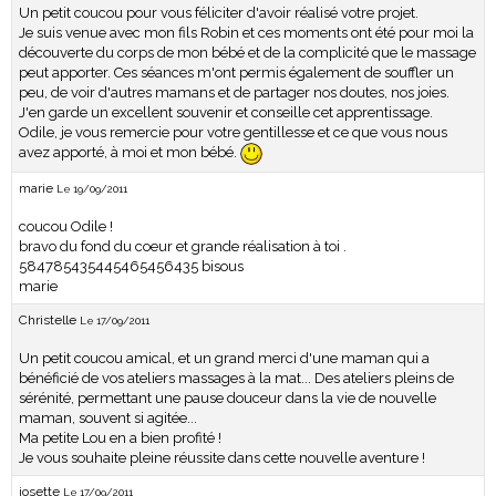
Un petit coucou pour vous féliciter d'avoir réalisé votre projet.
Je suis venue avec mon fils Robin et ces moments ont été pour moi la
découverte du corps de mon bébé et de la complicité que le massage
peut apporter. Ces séances m'ont permis également de souffler un
peu, de voir d'autres mamans et de partager nos doutes, nos joies.
J'en garde un excellent souvenir et conseille cet apprentissage.
Odile, je vous remercie pour votre gentillesse et ce que vous nous
avez apporté, à moi et mon bébé.
marie
Le 19/09/2011
coucou Odile !
bravo du fond du coeur et grande réalisation à toi .
584785435445465456435 bisous
marie
Christelle
Le 17/09/2011
Un petit coucou amical, et un grand merci d'une maman qui a
bénéficié de vos ateliers massages à la mat... Des ateliers pleins de
sérénité, permettant une pause douceur dans la vie de nouvelle
maman, souvent si agitée...
Ma petite Lou en a bien profité !
Je vous souhaite pleine réussite dans cette nouvelle aventure !
josette
Le 17/09/2011