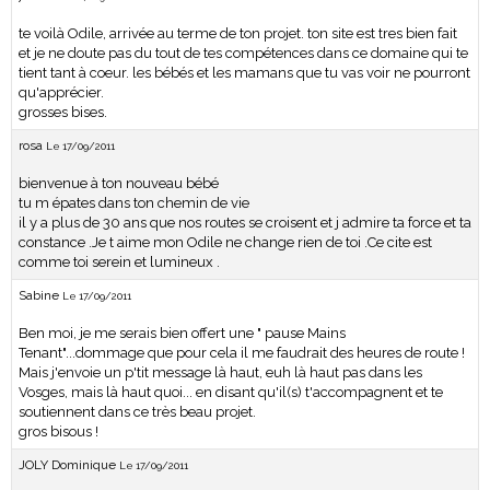
te voilà Odile, arrivée au terme de ton projet. ton site est tres bien fait
et je ne doute pas du tout de tes compétences dans ce domaine qui te
tient tant à coeur. les bébés et les mamans que tu vas voir ne pourront
qu'apprécier.
grosses bises.
rosa
Le 17/09/2011
bienvenue à ton nouveau bébé
tu m épates dans ton chemin de vie
il y a plus de 30 ans que nos routes se croisent et j admire ta force et ta
constance .Je t aime mon Odile ne change rien de toi .Ce cite est
comme toi serein et lumineux .
Sabine
Le 17/09/2011
Ben moi, je me serais bien offert une " pause Mains
Tenant"...dommage que pour cela il me faudrait des heures de route !
Mais j'envoie un p'tit message là haut, euh là haut pas dans les
Vosges, mais là haut quoi... en disant qu'il(s) t'accompagnent et te
soutiennent dans ce très beau projet.
gros bisous !
JOLY Dominique
Le 17/09/2011