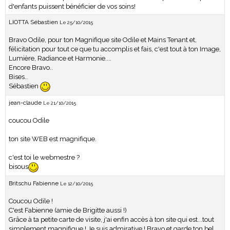
d'enfants puissent bénéficier de vos soins!
LIOTTA Sébastien
Le 25/10/2015
Bravo Odile, pour ton Magnifique site Odile et Mains Tenant et,
félicitation pour tout ce que tu accomplis et fais, c'est tout à ton Image,
Lumière, Radiance et Harmonie....
Encore Bravo..
Bises..
Sébastien
jean-claude
Le 21/10/2015
coucou Odile
ton site WEB est magnifique.
c'est toi le webmestre ?
bisous
Britschu Fabienne
Le 12/10/2015
Coucou Odile !
C'est Fabienne (amie de Brigitte aussi !)
Grâce à ta petite carte de visite, j'ai enfin accès à ton site qui est...tout
simplement magnifique ! Je suis admirative ! Bravo et garde ton bel