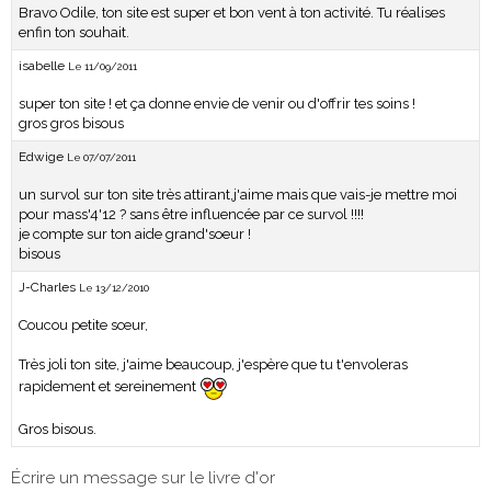
Bravo Odile, ton site est super et bon vent à ton activité. Tu réalises
enfin ton souhait.
isabelle
Le 11/09/2011
super ton site ! et ça donne envie de venir ou d'offrir tes soins !
gros gros bisous
Edwige
Le 07/07/2011
un survol sur ton site très attirant,j'aime mais que vais-je mettre moi
pour mass'4'12 ? sans être influencée par ce survol !!!!
je compte sur ton aide grand'soeur !
bisous
J-Charles
Le 13/12/2010
Coucou petite sœur,
Très joli ton site, j'aime beaucoup, j'espère que tu t'envoleras
rapidement et sereinement
Gros bisous.
Écrire un message sur le livre d'or