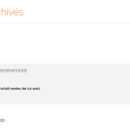
chivés
 Remiremont
ratuit moins de 10 ans)
:00